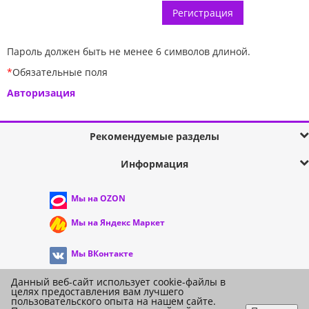
Пароль должен быть не менее 6 символов длиной.
*
Обязательные поля
Авторизация
Рекомендуемые разделы
Информация
Мы на OZON
Мы на Яндекс Маркет
Мы ВКонтакте
Мы в Telegram
Данный веб-сайт использует cookie-файлы в
целях предоставления вам лучшего
©
It's Wool: Интернет-магазин
пользовательского опыта на нашем сайте.
г. Москва, Митино, Пятницкое шоссе, д 36, корп 1