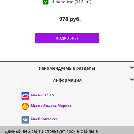
В наличии (312 шт)
978 руб.
ПОДРОБНЕЕ
Рекомендуемые разделы
Информация
Мы на OZON
Мы на Яндекс Маркет
Мы ВКонтакте
Мы в Telegram
Данный веб-сайт использует cookie-файлы в