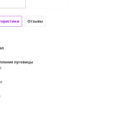
теристики
Отзывы
ал
епления пуговицы
е
ия
й