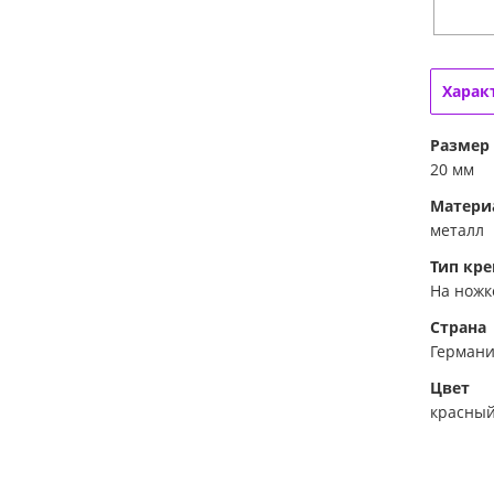
Харак
Размер
20 мм
Матери
металл
Тип кр
На ножк
Страна
Герман
Цвет
красны