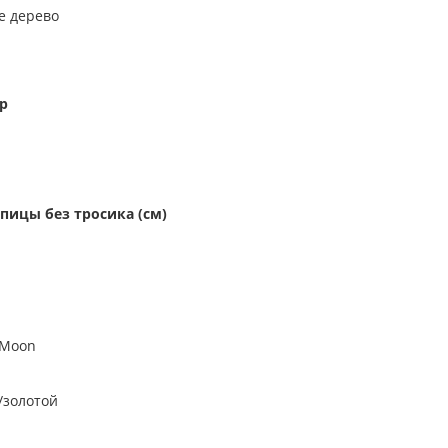
е дерево
р
пицы без тросика (см)
 Moon
золотой