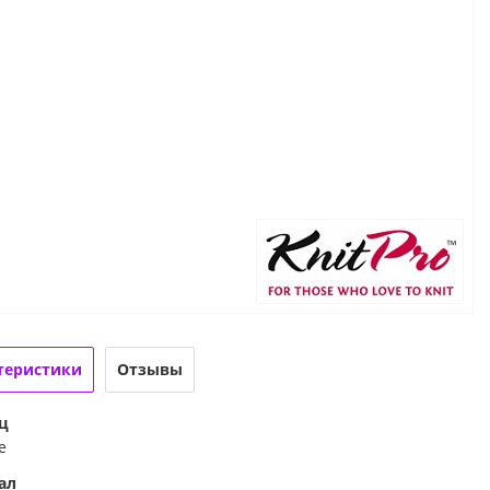
теристики
Отзывы
ц
е
ал