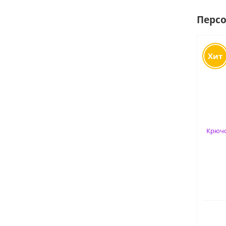
Перс
Хит
Крючо